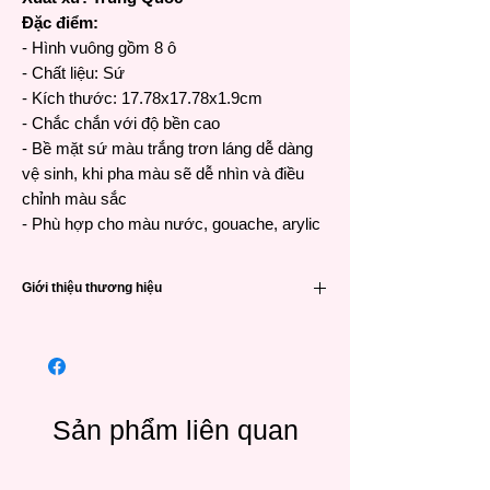
Đặc điểm:
- Hình vuông gồm 8 ô
- Chất liệu: Sứ
- Kích thước: 17.78x17.78x1.9cm
- Chắc chắn với độ bền cao
- Bề mặt sứ màu trắng trơn láng dễ dàng
vệ sinh, khi pha màu sẽ dễ nhìn và điều
chỉnh màu sắc
- Phù hợp cho màu nước, gouache, arylic
Giới thiệu thương hiệu
Được thành lập vào năm 2015, chỉ trong
vòng 8 năm,
Meeden
đã trở thành nguồn
cung cấp họa phẩm và giá vẽ chất lượng
cao cho những người yêu nghệ thuật từ
nghiệp dư đến chuyên nghiệp.
Sản phẩm liên quan