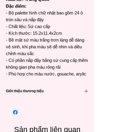
Đặc điểm:
- Bộ palette hình chữ nhật bao gồm 24 ô
tròn sâu và nắp đậy
- Chất liệu: Sứ cao cấp
- Kích thước: 15.2x11.4x2cm
- Bề mặt sứ màu trắng trơn láng dễ dàng
vệ sinh, khi pha màu sẽ dễ nhìn và diều
chỉnh màu sắc
- Có phần nắp đậy bằng sứ cung cấp thêm
không gian pha màu rộng rãi
- Phù hợp cho màu nước, gouache, arylic
Giới thiệu thương hiệu
Được thành lập vào năm 2015, chỉ trong
vòng 8 năm,
Meeden
đã trở thành nguồn
cung cấp họa phẩm và giá vẽ chất lượng
cao cho những người yêu nghệ thuật từ
nghiệp dư đến chuyên nghiệp.
Sản phẩm liên quan