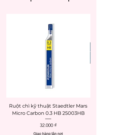
Ruột chì kỹ thuật Staedtler Mars
Micro Carbon 0.3 HB 25003HB
Giá
32.000 ₫
Giao hàng tận nơi