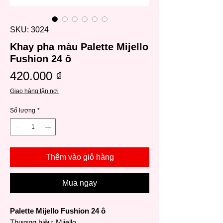
SKU: 3024
Khay pha màu Palette Mijello
Fushion 24 ô
Giá
420.000 ₫
Giao hàng tận nơi
Số lượng
*
Thêm vào giỏ hàng
Mua ngay
Palette Mijello Fushion 24 ô
Thương hiệu
: Mijello