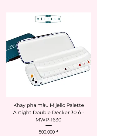
Khay pha màu Mijello Palette
Airtight Double Decker 30 ô -
MWP-1630
Giá
500.000 ₫