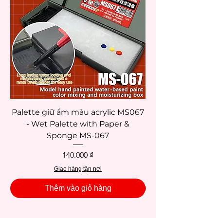
Palette giữ ẩm màu acrylic MS067
- Wet Palette with Paper &
Sponge MS-067
Giá
140.000 ₫
Giao hàng tận nơi
Thêm vào giỏ hàng