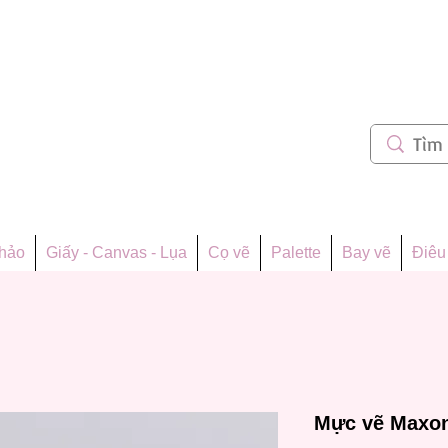
m 62
thảo
Giấy - Canvas - Lụa
Cọ vẽ
Palette
Bay vẽ
Điêu 
Mực vẽ Maxo