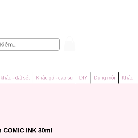
Đăng nhập
khắc - đất sét
Khắc gỗ - cao su
DIY
Dung môi
Khác
n COMIC INK 30ml