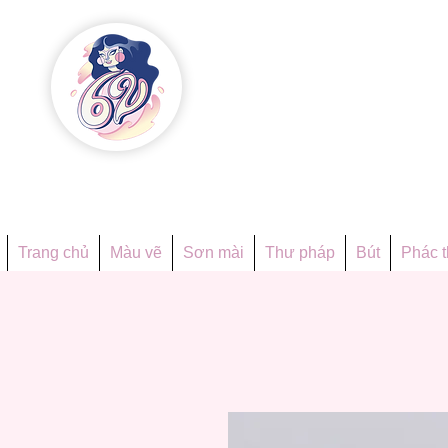
Họa phẩ
Since 1998
Trang chủ
Màu vẽ
Sơn mài
Thư pháp
Bút
Phác 