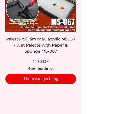
Palette giữ ẩm màu acrylic MS067
- Wet Palette with Paper &
Sponge MS-067
Giá
140.000 ₫
Giao hàng tận nơi
Thêm vào giỏ hàng