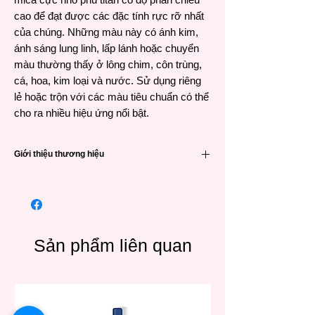
cao để đạt được các đặc tính rực rỡ nhất
của chúng. Những màu này có ánh kim,
ánh sáng lung linh, lấp lánh hoặc chuyển
màu thường thấy ở lông chim, côn trùng,
cá, hoa, kim loại và nước. Sử dụng riêng
lẻ hoặc trộn với các màu tiêu chuẩn có thể
cho ra nhiều hiệu ứng nổi bật.
Giới thiệu thương hiệu
Daniel Smith thành lập tại Mỹ từ năm 1976
là một tên tuổi hàng đầu thế giới sản xuất
màu nước chuyên nghiệp với số lượng màu
“khủng” lên đến 266 màu và được tạo ra từ
những nguồn nguyên liệu vô cùng độc đáo.
Sản phẩm liên quan
Là nhà sản xuất đi đầu về Pigments
Quinacridone đạt hiệu suất cao trong việc
sáng tạo màu cho họa sĩ chuyên nghiệp, là
hãng đầu tiên cho ra đời dòng màu
PrimaTek, Luminescent Watercolors,