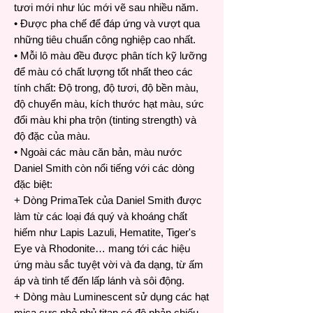
tươi mới như lúc mới vẽ sau nhiều năm.
• Được pha chế để đáp ứng và vượt qua
những tiêu chuẩn công nghiệp cao nhất.
• Mỗi lô màu đều được phân tích kỹ lưỡng
để màu có chất lượng tốt nhất theo các
tính chất: Độ trong, độ tươi, độ bền màu,
độ chuyển màu, kích thước hạt màu, sức
đổi màu khi pha trộn (tinting strength) và
độ đặc của màu.
• Ngoài các màu căn bản, màu nước
Daniel Smith còn nổi tiếng với các dòng
đặc biệt:
+ Dòng PrimaTek của Daniel Smith được
làm từ các loại đá quý và khoáng chất
hiếm như Lapis Lazuli, Hematite, Tiger's
Eye và Rhodonite… mang tới các hiệu
ứng màu sắc tuyệt vời và đa dạng, từ ấm
áp và tinh tế đến lấp lánh và sôi động.
+ Dòng màu Luminescent sử dụng các hạt
mica cực nhỏ phủ titan có độ phản chiếu