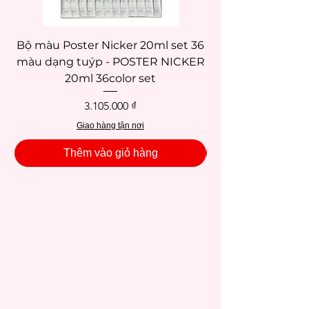
Bộ màu Poster Nicker 20ml set 36
Bộ màu Poster Nic
màu dạng tuýp - POSTER NICKER
màu dạng tuýp -
20ml 36color set
Giá
3.105.000 ₫
Giao hàng tận nơi
Thêm vào giỏ hàng