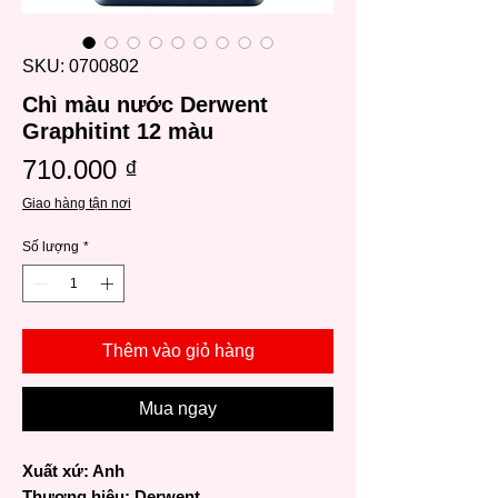
SKU: 0700802
Chì màu nước Derwent
Graphitint 12 màu
Giá
710.000 ₫
Giao hàng tận nơi
Số lượng
*
Thêm vào giỏ hàng
Mua ngay
Xuất xứ: Anh
Thương hiệu: Derwent