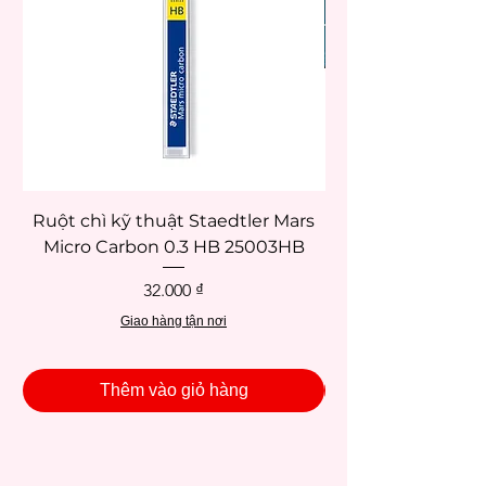
Ruột chì kỹ thuật Staedtler Mars
Micro Carbon 0.3 HB 25003HB
Giá
32.000 ₫
Giao hàng tận nơi
Thêm vào giỏ hàng