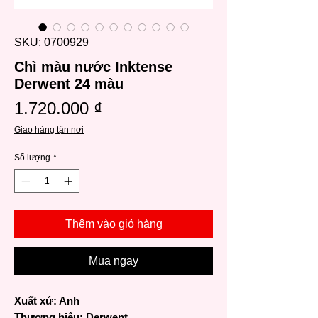
SKU: 0700929
Chì màu nước Inktense
Derwent 24 màu
Giá
1.720.000 ₫
Giao hàng tận nơi
Số lượng
*
Thêm vào giỏ hàng
Mua ngay
Xuất xứ: Anh
Thương hiệu: Derwent