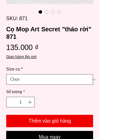
SKU: 871
Cọ Mop Art Secret "tháo rời"
871
Giá
135.000 ₫
Giao hàng tận nơi
Size cọ
*
Số lượng
*
Thêm vào giỏ hàng
Mua ngay