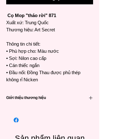
Cọ Mop "tháo rời" 871
Xuất xứ: Trung Quốc
Thương hiệu: Art Secret
Thông tin chi tiết:
• Phù hợp cho: Màu nước
• Sợi: Nilon cao cấp
• Cán thiếc ngắn
• Đầu nối: Đồng Thau được phủ thép
không rỉ Nicken
Giới thiệu thương hiệu
Cọ Art Secret chất lượng cao
•Thương hiệu Art Secret nổi tiếng đã được
ưa chuộng và tin dùng bởi các họa sĩ khắp
nơi trên thế giới từ Hàn Quốc, Nhật Bản,
Châu Âu và các quốc gia Đông Nam Á
Sản phẩm liên quan