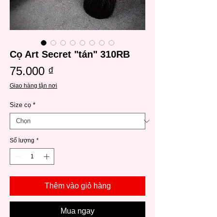
Cọ Art Secret "tán" 310RB
Giá
75.000 ₫
Giao hàng tận nơi
Size cọ
*
Số lượng
*
Thêm vào giỏ hàng
Mua ngay