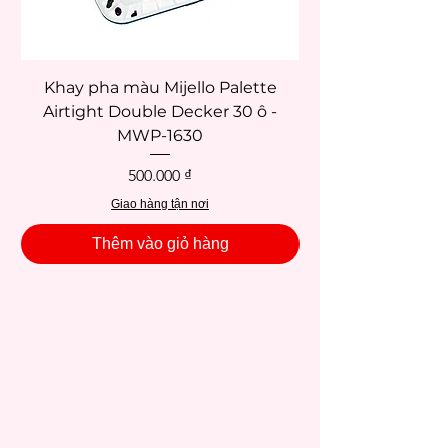
Khay pha màu Mijello Palette
Airtight Double Decker 30 ô -
MWP-1630
Giá
500.000 ₫
Giao hàng tận nơi
Thêm vào giỏ hàng