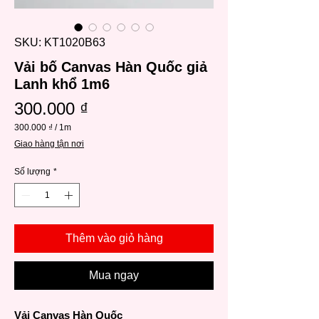
SKU: KT1020B63
Vải bố Canvas Hàn Quốc giả
Lanh khổ 1m6
Giá
300.000 ₫
300.000 ₫
/
1m
300.000 ₫
Giao hàng tận nơi
cho
mỗi
1
Số lượng
*
Mét
Thêm vào giỏ hàng
Mua ngay
Vải Canvas Hàn Quốc