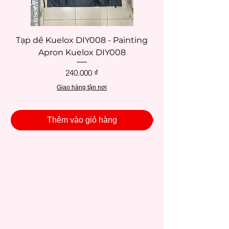
Tạp dề Kuelox DIY008 - Painting
Tạp dề Kuelox DI
Apron Kuelox DIY008
Giá
240.000 ₫
Giao hàng tận nơi
Thêm vào giỏ hàng