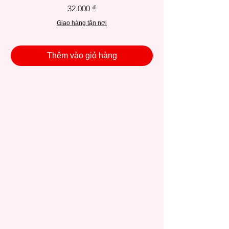
Giá
32.000 ₫
Giao hàng tận nơi
Thêm vào giỏ hàng