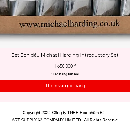
Set Sơn dầu Michael Harding Introductory Set
Xem nhanh
Giá
1.650.000 ₫
Giao hàng tận nơi
Thêm vào giỏ hàng
Copyright 2022 Công ty TNHH Họa phẩm 62 -
ART SUPPLY 62 COMPANY LIMITED . All Rights Reserve