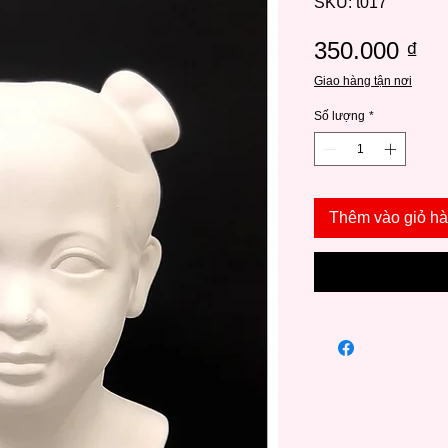
SKU: t017
Gi
350.000 ₫
Giao hàng tận nơi
Số lượng
*
Thêm vào giỏ h