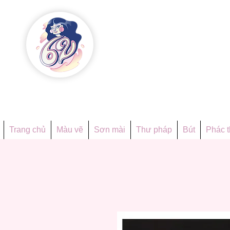
Họa phẩ
Since 1998
Trang chủ
Màu vẽ
Sơn mài
Thư pháp
Bút
Phác 