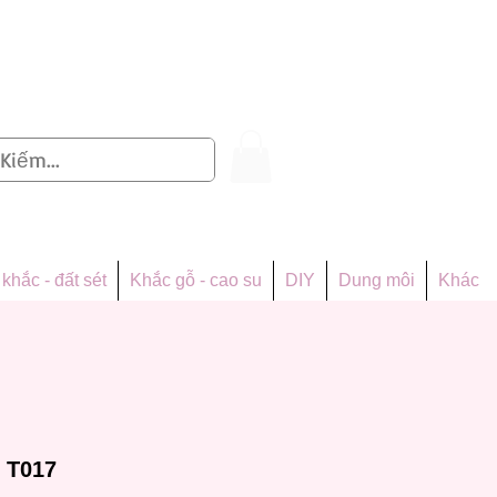
Đăng nhập
khắc - đất sét
Khắc gỗ - cao su
DIY
Dung môi
Khác
 T017