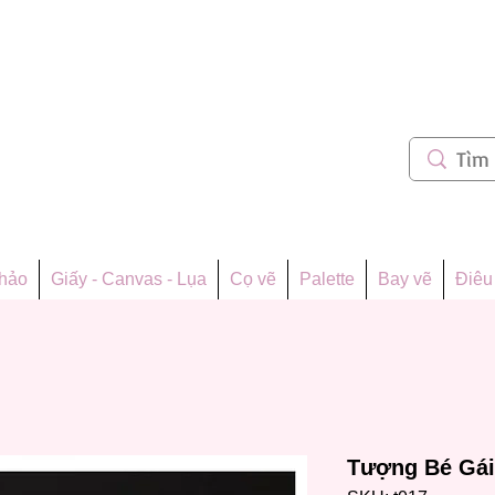
m 62
thảo
Giấy - Canvas - Lụa
Cọ vẽ
Palette
Bay vẽ
Điêu 
Tượng Bé Gái