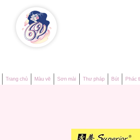
Họa phẩ
Since 1998
Trang chủ
Màu vẽ
Sơn mài
Thư pháp
Bút
Phác 