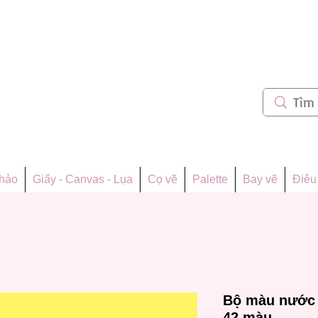
m 62
thảo
Giấy - Canvas - Lụa
Cọ vẽ
Palette
Bay vẽ
Điêu 
Bộ màu nước S
42 màu