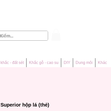
Đăng nhập
khắc - đất sét
Khắc gỗ - cao su
DIY
Dung môi
Khác
uperior hộp lá (thẻ)