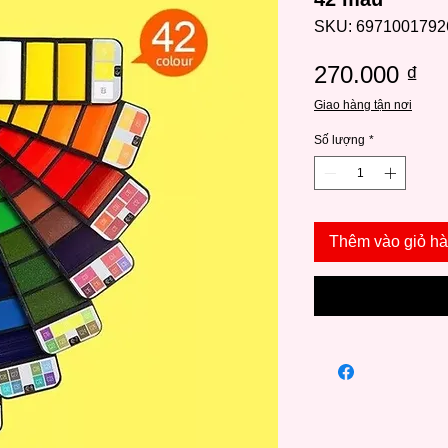
SKU: 6971001792
Gi
270.000 ₫
Giao hàng tận nơi
Số lượng
*
Thêm vào giỏ h