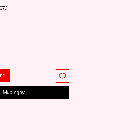
673
á
àng
Mua ngay