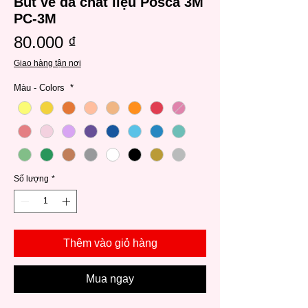
Bút vẽ đa chất liệu Posca 3M
PC-3M
Giá
80.000 ₫
Giao hàng tận nơi
Màu - Colors
*
Số lượng
*
Thêm vào giỏ hàng
Mua ngay