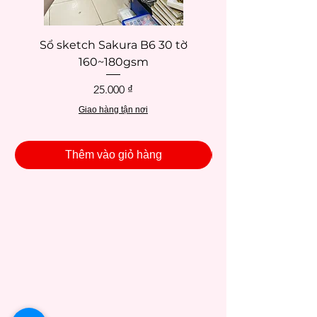
Sổ sketch Sakura B6 30 tờ
Sổ sketch Sakura 
160~180gsm
Giá
25.000 ₫
Giao hàng tận nơi
Thêm vào giỏ hàng