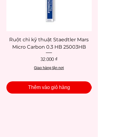
Ruột chì kỹ thuật Staedtler Mars
Micro Carbon 0.3 HB 25003HB
Giá
32.000 ₫
Giao hàng tận nơi
Thêm vào giỏ hàng