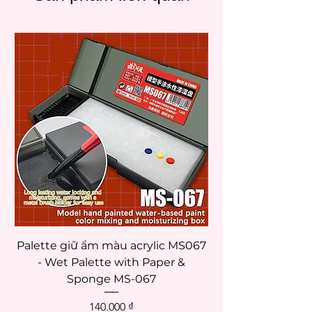
một doanh nghiệp quốc tế, có trụ sở tại
Tokyo.
Thương hiệu chuyên sản xuất các loại bút
và gôm chất lượng cao.
Palette giữ ẩm màu acrylic MS067
- Wet Palette with Paper &
Sponge MS-067
Giá
140.000 ₫