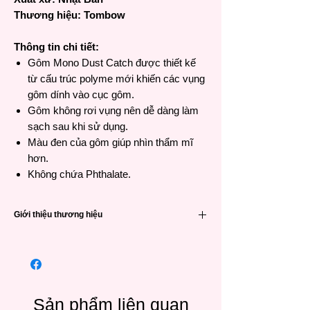
Thương hiệu: Tombow
Thông tin chi tiết:
Gôm Mono Dust Catch được thiết kế
từ cấu trúc polyme mới khiến các vụng
gôm dính vào cục gôm.
Gôm không rơi vụng nên dễ dàng làm
sạch sau khi sử dụng.
Màu đen của gôm giúp nhìn thẩm mĩ
hơn.
Không chứa Phthalate.
Giới thiệu thương hiệu
Tombow Pencil Co., Ltd. là một công ty tư
nhân sản xuất các sản phẩm văn phòng
phẩm của Nhật Bản. Công ty được thành
lập vào năm 1913 với tên gọi Messrs
"Tombow" và kể từ đó đã phát triển thành
Sản phẩm liên quan