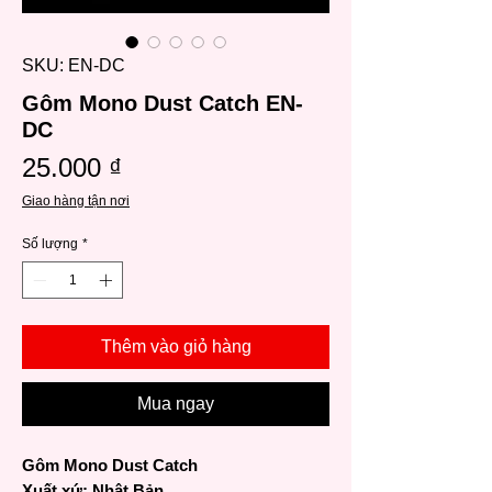
SKU: EN-DC
Gôm Mono Dust Catch EN-
DC
Giá
25.000 ₫
Giao hàng tận nơi
Số lượng
*
Thêm vào giỏ hàng
Mua ngay
Gôm Mono Dust Catch
Xuất xứ: Nhật Bản