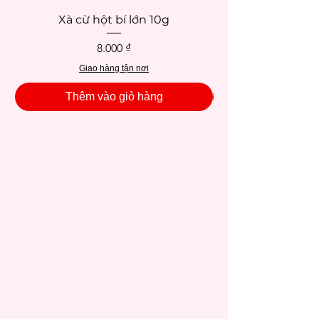
Xà cừ hột bí lớn 10g
Giá
8.000 ₫
Giao hàng tận nơi
Thêm vào giỏ hàng