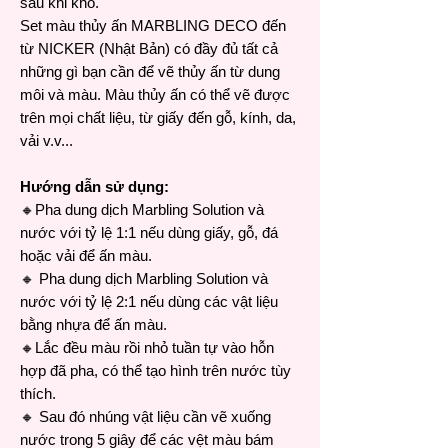
sau khi khô.
Set màu thủy ấn MARBLING DECO đến
từ NICKER (Nhật Bản) có đầy đủ tất cả
những gì bạn cần để vẽ thủy ấn từ dung
môi và màu. Màu thủy ấn có thể vẽ được
trên mọi chất liệu, từ giấy đến gỗ, kính, da,
vải v.v...
Hướng dẫn sử dụng:
🔸Pha dung dịch Marbling Solution và
nước với tỷ lệ 1:1 nếu dùng giấy, gỗ, đá
hoặc vải để ấn màu.
🔸 Pha dung dịch Marbling Solution và
nước với tỷ lệ 2:1 nếu dùng các vật liệu
bằng nhựa để ấn màu.
🔸Lắc đều màu rồi nhỏ tuần tự vào hỗn
hợp đã pha, có thể tạo hình trên nước tùy
thích.
🔸 Sau đó nhúng vật liệu cần vẽ xuống
nước trong 5 giây để các vệt màu bám