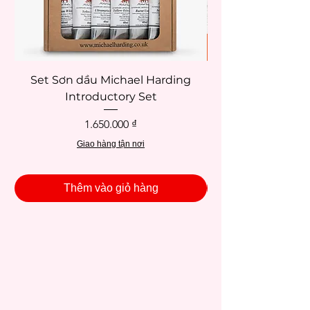
Set Sơn dầu Michael Harding
Introductory Set
Potentate 12x12c
Giá
1.650.000 ₫
Giao hàng tận nơi
Thêm vào giỏ hàng