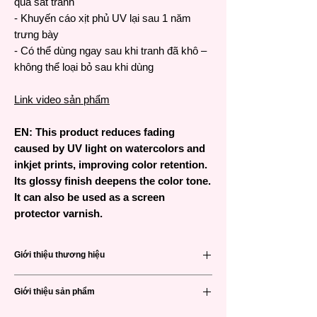
quá sát tranh
- Khuyến cáo xịt phủ UV lại sau 1 năm
trưng bày
- Có thể dùng ngay sau khi tranh đã khô –
không thể loại bỏ sau khi dùng
Link video sản phẩm
EN:
This product reduces fading
caused by UV light on watercolors and
inkjet prints, improving color retention.
Its glossy finish deepens the color tone.
It can also be used as a screen
protector varnish.
Giới thiệu thương hiệu
Holbein
là một thương hiệu chuyên sản
Giới thiệu sản phẩm
xuất họa phẩm hàng đầu đến từ Nhật Bản.
Là một công ty lâu đời, chất lượng của