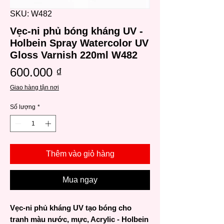
SKU: W482
Vẹc-ni phủ bóng kháng UV -
Holbein Spray Watercolor UV
Gloss Varnish 220ml W482
Giá
600.000 ₫
Giao hàng tận nơi
Số lượng
*
Thêm vào giỏ hàng
Mua ngay
Vẹc-ni phủ kháng UV tạo bóng cho
tranh màu nước, mực, Acrylic - Holbein