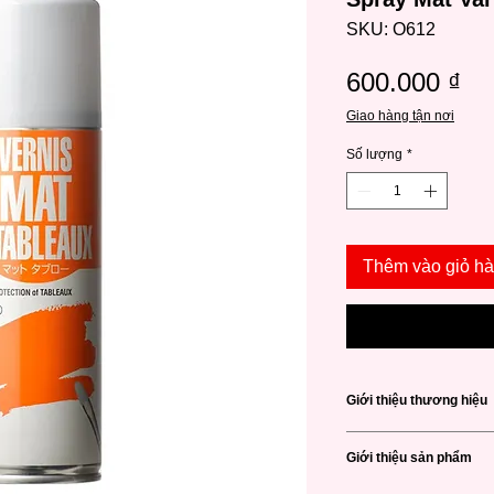
SKU: O612
Gi
600.000 ₫
Giao hàng tận nơi
Số lượng
*
Thêm vào giỏ h
Giới thiệu thương hiệu
Holbein
là một thươ
Giới thiệu sản phẩm
hàng đầu đến từ Nhật
lượng của Holbein là 