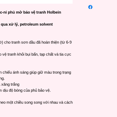
Dung môi dùng cho
cao và được rất nhiề
Các loại phụ gia Hol
không chỉ hiện diện 
ẹc-ni phủ mờ bảo vệ tranh Holbein
các họa sĩ để nâng 
nơi trên thế giới như
bộ các loại dung môi
tính độc đáo để tăng
 qua xử lý, petroleum solvent
chất của sơn với nhi
Holbein sử dụng nhữn
xuất nhiều loại dầu (
ờ) cho tranh sơn dầu đã hoàn thiện (từ 6-9
(Mediums) được đánh
- Dầu(Oils): Gốc của
vệ tranh khỏi bụi bẩn, tạp chất và tia cực
(phổ biến nhất là d
(Binder) và “Động cơ
dầu của sơn có thể 
chiếu ánh sáng giúp giữ màu trong trạng
đổi cấu kết của lớp 
ng.
và thời gian khô. Đặc
giúp giữ lại “sự linh
à xăng trắng
trong việc tuân thủ q
m dịu độ bóng của phủ bảo vệ.
chồng trên lớp mỏng/
có nhiều chất hòa tan
heo một chiều song song với nhau và cách
ngăn ngừa tình trạn
sử dụng chất hòa tan
- Dung môi (Mediums)