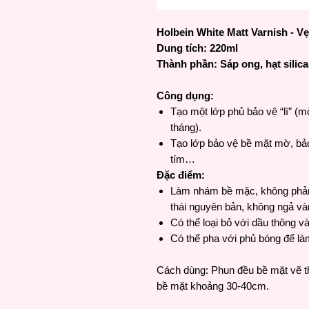
Holbein White Matt Varnish - V
Dung tích: 220ml
Thành phần: Sáp ong, hạt silica
Công dụng:
Tạo một lớp phủ bảo vệ “lì” (m
tháng).
Tạo lớp bảo vệ bề mặt mờ, bảo 
tím…
Đặc điểm:
Làm nhám bề mặc, không phản 
thái nguyên bản, không ngả và
Có thể loại bỏ với dầu thông v
Có thể pha với phủ bóng để là
Cách dùng: Phun đều bề mặt vẽ t
bề mặt khoảng 30-40cm.