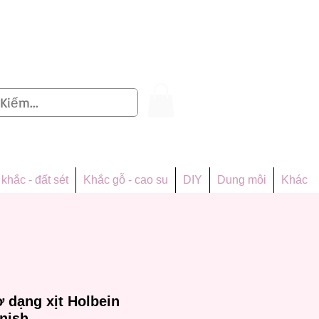
Đăng nhập
khắc - đất sét
Khắc gỗ - cao su
DIY
Dung môi
Khác
 dạng xịt Holbein
nish