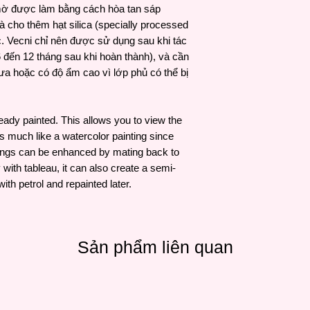
mờ được làm bằng cách hòa tan sáp
lớp màu – điều chỉnh
 cho thêm hạt silica (specially processed
dòng chảy và họa tiế
ắc. Vecni chỉ nên được sử dụng sau khi tác
Chất hòa tan (Solve
đến 12 tháng sau khi hoàn thành), và cần
một cách đáng kể. C
sau khi vẽ. Chỉ nên 
a hoặc có độ ẩm cao vì lớp phủ có thể bị
lót để tránh tình trạ
- Vẹc-ni/ Varnishes:
tranh đã khô hoàn to
ready painted. This allows you to view the
năm tùy thuộc vào độ
s much like a watercolor painting since
ntings can be enhanced by mating back to
y with tableau, it can also create a semi-
ith petrol and repainted later.
Sản phẩm liên quan