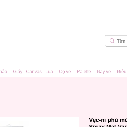
m 62
thảo
Giấy - Canvas - Lụa
Cọ vẽ
Palette
Bay vẽ
Điêu 
Vẹc-ni phủ mờ
Spray Mat Var