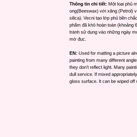
Thông tin chi tiết:
Một loại phủ 
ong(Beeswax) với xăng (Petrol) và
silica). Vecni tạo lớp phủ bền ch
phẩm đã khô hoàn toàn (khoảng 6 
tránh sử dụng vào những ngày mư
mờ đục.
EN:
Used for matting a picture al
painting from many different angle
they don’t reflect light. Many pai
dull service. If mixed appropriatel
gloss surface. It can be wiped off w