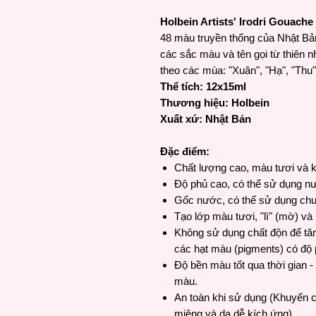
Holbein Artists' Irodri Gouache
48 màu truyền thống của Nhật Bản
các sắc màu và tên gọi từ thiên 
theo các mùa: "Xuân", "Hạ", "Thu"
Thể tích: 12x15ml
Thương hiệu: Holbein
Xuất xứ: Nhật Bản
Đặc điểm:
Chất lượng cao, màu tươi và kh
Độ phủ cao, có thể sử dụng nư
Gốc nước, có thể sử dụng chu
Tạo lớp màu tươi, "lì" (mờ) và
Không sử dụng chất độn để tă
các hạt màu (pigments) có độ 
Độ bền màu tốt qua thời gian -
màu.
An toàn khi sử dụng (Khuyến cá
miệng và da dễ kích ứng).