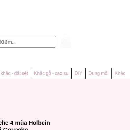
Đăng nhập
khắc - đất sét
Khắc gỗ - cao su
DIY
Dung môi
Khác
he 4 mùa Holbein
ori Gouache