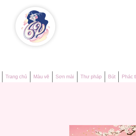
Họa phẩ
Since 1998
Trang chủ
Màu vẽ
Sơn mài
Thư pháp
Bút
Phác 