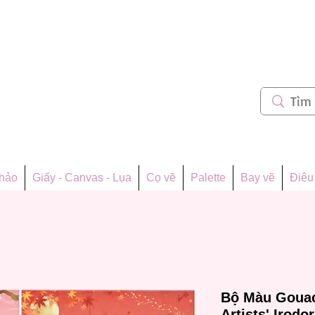
m 62
thảo
Giấy - Canvas - Lụa
Cọ vẽ
Palette
Bay vẽ
Điêu 
Bộ Màu Gouac
Artists' Irod