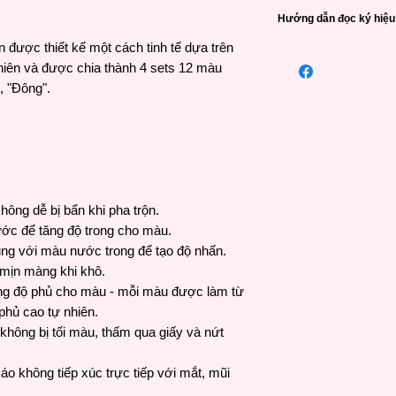
Holbein
là một thươ
Hướng dẫn đọc ký hiệ
hàng đầu đến từ Nhật
lượng của Holbein là 
 được thiết kế một cách tinh tế dựa trên
Độ bền sáng (Chống 
cao và được rất nhiề
nhiên và được chia thành 4 sets 12 màu
gian)/Lightfassness:
không chỉ hiện diện 
, "Đông".
* Độ bền trung bình 
nơi trên thế giới như
** Độ bền cao (Moder
***: Độ bền cực cao 
****: Vĩnh viễn (Abso
ông dễ bị bẩn khi pha trộn.
ớc để tăng độ trong cho màu.
ng với màu nước trong để tạo độ nhấn.
 mịn màng khi khô.
ng độ phủ cho màu - mỗi màu được làm từ
phủ cao tự nhiên.
 không bị tối màu, thấm qua giấy và nứt
o không tiếp xúc trực tiếp với mắt, mũi