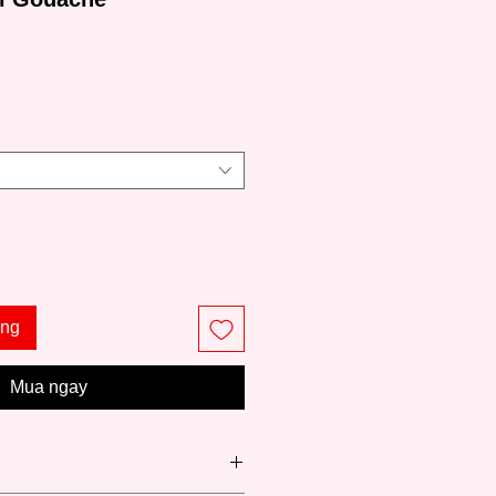
Giá
àng
Mua ngay