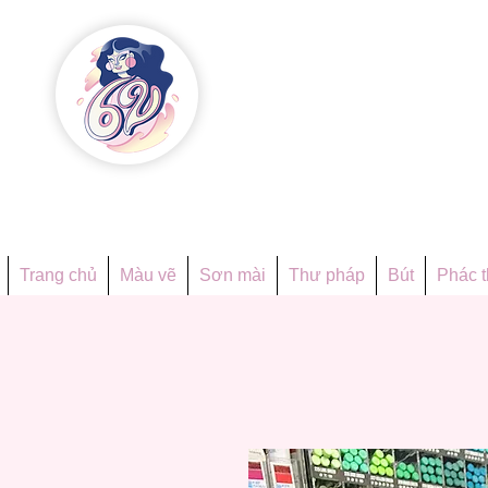
Họa phẩ
Since 1998
Trang chủ
Màu vẽ
Sơn mài
Thư pháp
Bút
Phác 