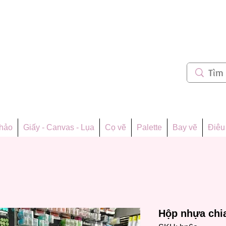
m 62
thảo
Giấy - Canvas - Lụa
Cọ vẽ
Palette
Bay vẽ
Điêu 
Hộp nhựa chi