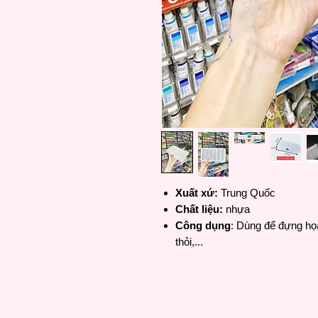
Xuất xứ:
Trung Quốc
Chất liệu:
nhựa
Công dụng
: Dùng để đựng họ
thỏi,...