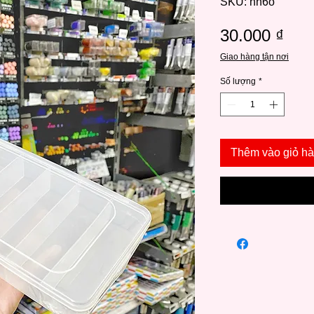
SKU: hn6o
Giá
30.000 ₫
Giao hàng tận nơi
Số lượng
*
Thêm vào giỏ h