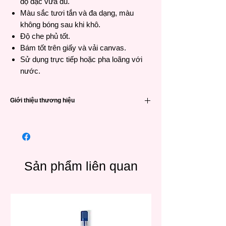
độ đặc vừa đủ.
Màu sắc tươi tắn và đa dạng, màu
không bóng sau khi khô.
Độ che phủ tốt.
Bám tốt trên giấy và vải canvas.
Sử dụng trực tiếp hoặc pha loãng với
nước.
Giới thiệu thương hiệu
Hangzhou MIYA Stationery Co. thành lập
vào năm 2011, có trụ sở tại tỉnh Chiết
Giang, Trung Quốc. Công ty chuyên sản
xuất và kinh doanh các sản phẩm dụng cụ
mỹ thuật như màu vẽ, giấy vẽ, bút chì, tẩy ,
Sản phẩm liên quan
…, v.v.
MIYA sở hữu nguồn nguyên liệu và dây
chuyền sản xuất riêng tại tỉnh Sơn Đông,
Trung Quốc. Nhà máy có diện tích sàn
36.500 mét vuông, với công suất hàng năm
khoảng 10.000 tấn. Nhà máy của MIYA tuân