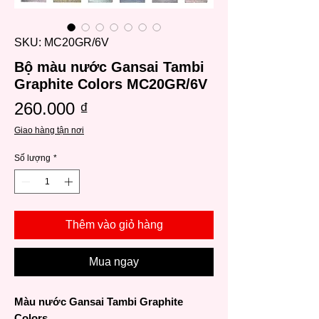
SKU: MC20GR/6V
Bộ màu nước Gansai Tambi
Graphite Colors MC20GR/6V
Giá
260.000 ₫
Giao hàng tận nơi
Số lượng
*
Thêm vào giỏ hàng
Mua ngay
Màu nước Gansai Tambi Graphite
Colors