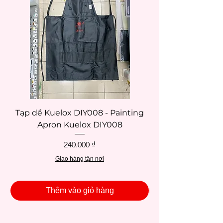
Tạp dề Kuelox DIY008 - Painting
Tạp dề Kuelox DI
Apron Kuelox DIY008
Giá
240.000 ₫
Giao hàng tận nơi
Thêm vào giỏ hàng