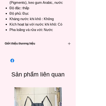
(Pigments), keo gum Arabic, nước
Độ đặc: thấp
Độ phủ: Đục
Kháng nước khi khô : Không
Kích hoạt lại với nước khi khô: Có
Pha loãng và rửa với: Nước
Giới thiệu thương hiệu
Kuretake
là
thương hiệu sản xuất họa cụ
truyền thống
lâu đời của Nhật được thành
lập vào năm 1902, với sản phẩm độc đáo,
chất lượng tốt cùng phương châm đề cao
khách hàng, Kuretake đã và đang được khá
Sản phẩm liên quan
nhiều người tin dùng.