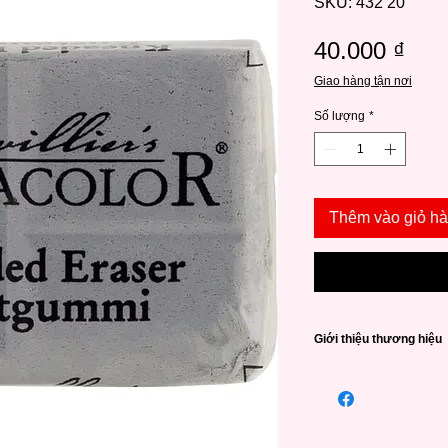
SKU: 432 20
Giá
40.000 ₫
Giao hàng tận nơi
Số lượng
*
Thêm vào giỏ h
Giới thiệu thương hiệu
CRETACOLOR
là nh
Áo có kinh nghiệm và
các sản phẩm chất lư
Thương hiệu có thể 