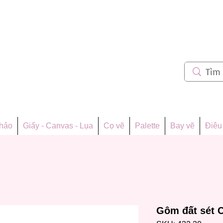
m 62
thảo
Giấy - Canvas - Lụa
Cọ vẽ
Palette
Bay vẽ
Điêu 
Gôm đất sét C