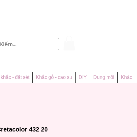
Đăng nhập
khắc - đất sét
Khắc gỗ - cao su
DIY
Dung môi
Khác
retacolor 432 20