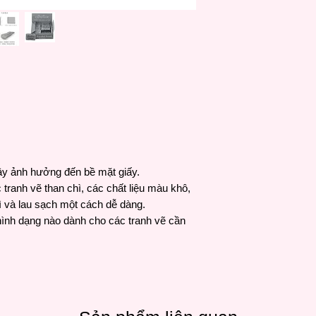
bắt đầu cũng như cá
nơi trên thế giới vớ
rất tốt, độ bền cao 
y ảnh hưởng đến bề mặt giấy.
tranh vẽ than chì, các chất liệu màu khô,
 và lau sạch một cách dễ dàng.
ình dạng nào dành cho các tranh vẽ cần