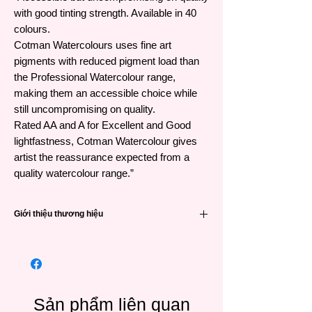
with good tinting strength. Available in 40
colours.
Cotman Watercolours uses fine art
pigments with reduced pigment load than
the Professional Watercolour range,
making them an accessible choice while
still uncompromising on quality.
Rated AA and A for Excellent and Good
lightfastness, Cotman Watercolour gives
artist the reassurance expected from a
quality watercolour range.”
Giới thiệu thương hiệu
Winsor & Newton (viết tắt là W&N) là một
trong các thương hiệu họa phẩm nổi tiếng
hàng đầu đến từ Anh Quốc và có lịch sử rất
lâu đời – 191 năm. Được thành lập vào năm
1832 khi William Winsor kết hợp giữa công
Sản phẩm liên quan