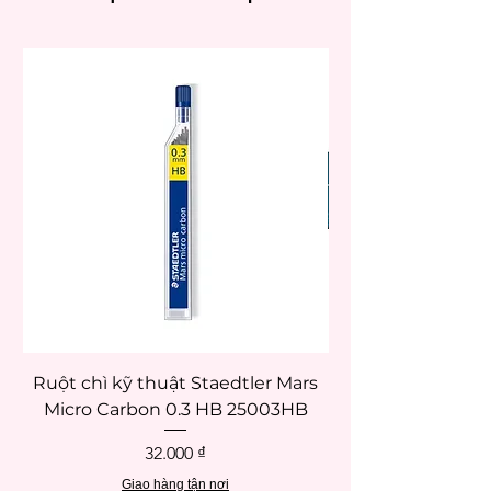
Ruột chì kỹ thuật Staedtler Mars
Micro Carbon 0.3 HB 25003HB
Giá
32.000 ₫
Giao hàng tận nơi