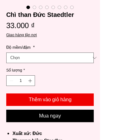
Chì than Đức Staedtler
Giá
33.000 ₫
Giao hàng tận nơi
Độ mềm/đậm
*
Số lượng
*
Thêm vào giỏ hàng
Mua ngay
Xuất xứ: Đức