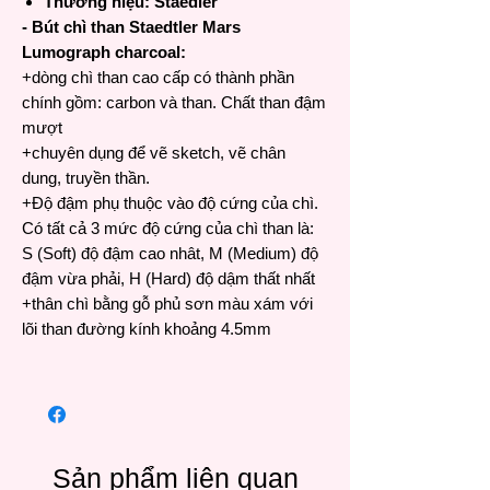
Thương hiệu: Staedler
- Bút chì than Staedtler Mars
Lumograph
charcoal:
+dòng chì than cao cấp có thành phần
chính gồm: carbon và than. Chất than đậm
mượt
+chuyên dụng để vẽ sketch, vẽ chân
dung, truyền thần.
+Độ đậm phụ thuộc vào độ cứng của chì.
Có tất cả 3 mức độ cứng của chì than là:
S (Soft) độ đậm cao nhât, M (Medium) độ
đậm vừa phải, H (Hard) độ dậm thất nhất
+thân chì bằng gỗ phủ sơn màu xám với
lõi than đường kính khoảng 4.5mm
Sản phẩm liên quan