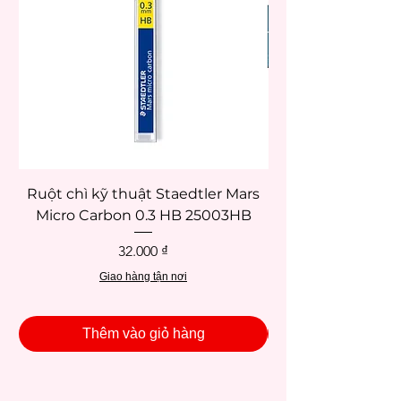
Ruột chì kỹ thuật Staedtler Mars
Micro Carbon 0.3 HB 25003HB
Giá
32.000 ₫
Giao hàng tận nơi
Thêm vào giỏ hàng