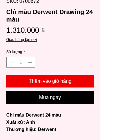
SKU: 0700672
Chì màu Derwent Drawing 24
màu
Giá
1.310.000 ₫
Giao hàng tận nơi
Số lượng
*
Thêm vào giỏ hàng
Mua ngay
Chì màu Derwent 24 màu
Xuất xứ: Anh
Thương hiệu: Derwent