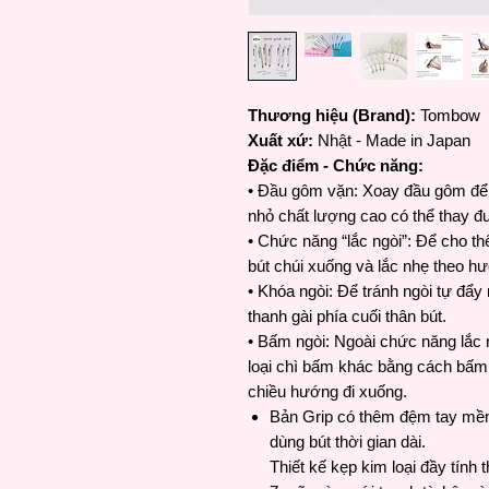
Thương hiệu (Brand):
Tombow
Xuất xứ:
Nhật - Made in Japan
Đặc điểm - Chức năng:
• Đầu gôm vặn: Xoay đầu gôm để 
nhỏ chất lượng cao có thể thay đ
• Chức năng “lắc ngòi”: Để cho thê
bút chúi xuống và lắc nhẹ theo h
• Khóa ngòi: Để tránh ngòi tự đẩ
thanh gài phía cuối thân bút.
• Bấm ngòi: Ngoài chức năng lắc n
loại chì bấm khác bằng cách bấm v
chiều hướng đi xuống.
Bản Grip có thêm đệm tay mềm 
dùng bút thời gian dài.
Thiết kế kẹp kim loại đầy tính t