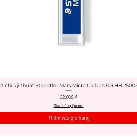
t chì kỹ thuật Staedtler Mars Micro Carbon 0.3 HB 250
Xem nhanh
Giá
32.000 ₫
Giao hàng tận nơi
Thêm vào giỏ hàng