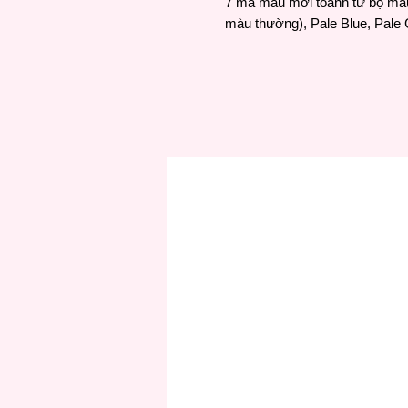
7 mã màu mới toanh từ bộ màu 
màu thường), Pale Blue, Pale 