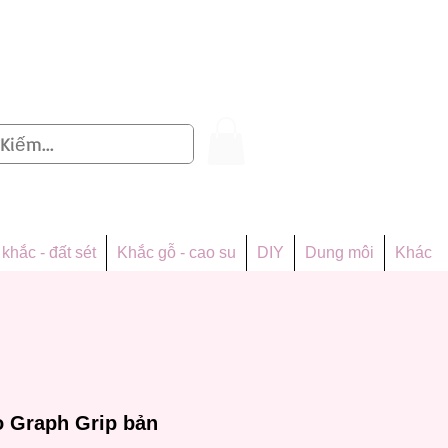
Đăng nhập
khắc - đất sét
Khắc gỗ - cao su
DIY
Dung môi
Khác
 Graph Grip bản