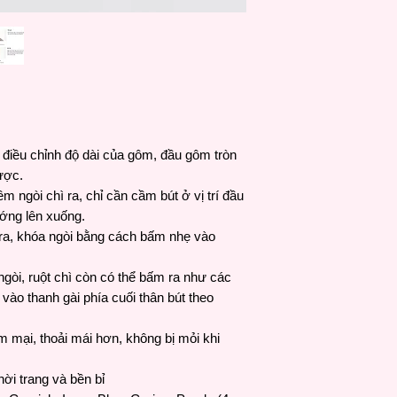
điều chỉnh độ dài của gôm, đầu gôm tròn
ược.
m ngòi chì ra, chỉ cần cầm bút ở vị trí đầu
ướng lên xuống.
y ra, khóa ngòi bằng cách bấm nhẹ vào
gòi, ruột chì còn có thể bấm ra như các
ào thanh gài phía cuối thân bút theo
mại, thoải mái hơn, không bị mỏi khi
hời trang và bền bỉ