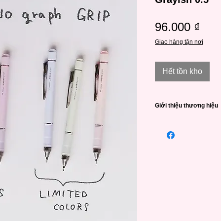
Giá
96.000 ₫
Giao hàng tận nơi
Hết tồn kho
Giới thiệu thương hiệu
Tombow Pencil Co., L
xuất các sản phẩm 
Công ty được thành l
Messrs "Tombow" và k
doanh nghiệp quốc tế,
Thương hiệu chuyên s
lượng cao.