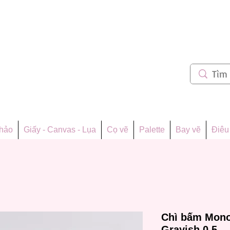
m 62
thảo
Giấy - Canvas - Lụa
Cọ vẽ
Palette
Bay vẽ
Điêu 
Chì bấm Mono
Grayish 0.5