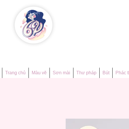
Họa phẩ
Since 1998
Trang chủ
Màu vẽ
Sơn mài
Thư pháp
Bút
Phác 