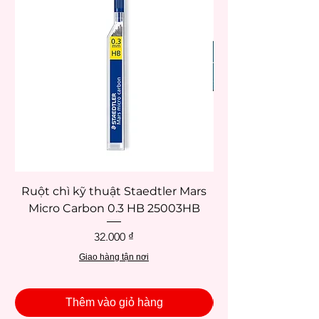
Ruột chì kỹ thuật Staedtler Mars
Micro Carbon 0.3 HB 25003HB
Giá
32.000 ₫
Giao hàng tận nơi
Thêm vào giỏ hàng