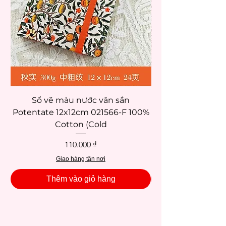
Sổ vẽ màu nước vân sần
Potentate 12x12cm 021566-F 100%
Potentate 12x12c
Cotton (Cold
Giá
110.000 ₫
Giao hàng tận nơi
Thêm vào giỏ hàng