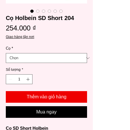
Cọ Holbein SD Short 204
Giá
254.000 ₫
Giao hàng tận nơi
Cọ
*
Số lượng
*
Thêm vào giỏ hàng
Mua ngay
Cọ SD Short Holbein