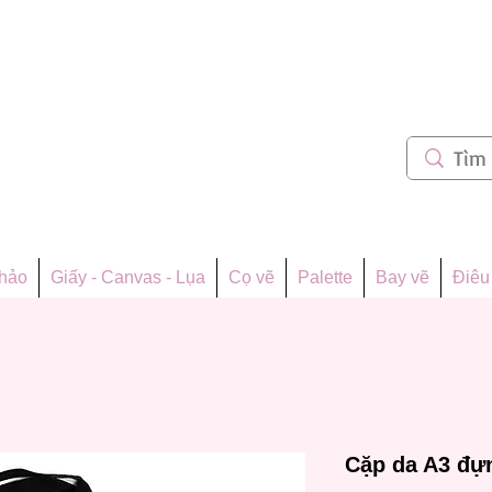
m 62
thảo
Giấy - Canvas - Lụa
Cọ vẽ
Palette
Bay vẽ
Điêu 
Cặp da A3 đự