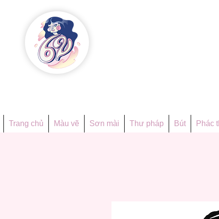
Họa phẩ
Since 1998
Trang chủ
Màu vẽ
Sơn mài
Thư pháp
Bút
Phác 