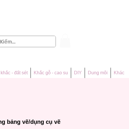
Đăng nhập
khắc - đất sét
Khắc gỗ - cao su
DIY
Dung môi
Khác
ng bảng vẽ/dụng cụ vẽ