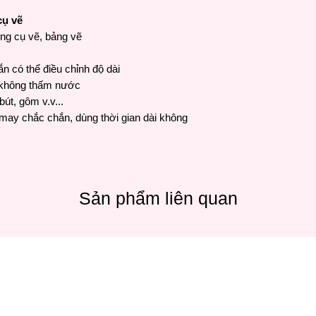
cụ vẽ
ng cụ vẽ, bảng vẽ
n có thể điều chỉnh độ dài
i, không thấm nước
bút, gôm v.v...
may chắc chắn, dùng thời gian dài không
Sản phẩm liên quan