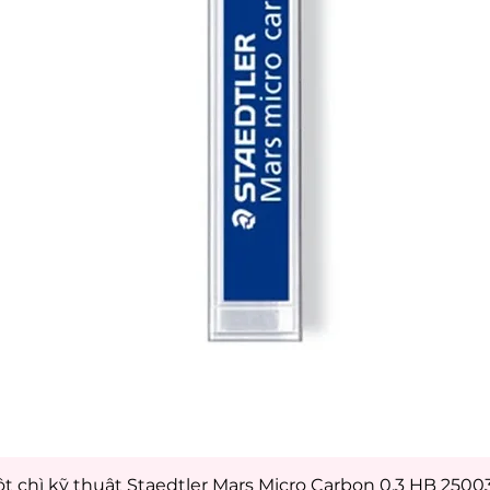
t chì kỹ thuật Staedtler Mars Micro Carbon 0.3 HB 250
Xem nhanh