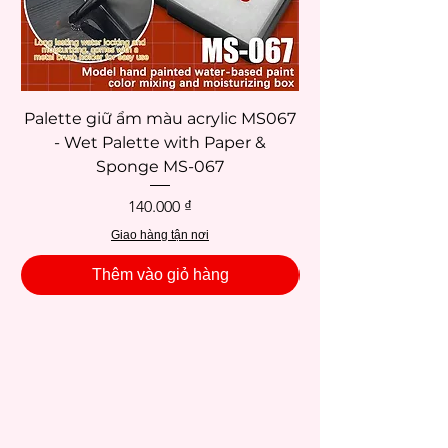
là tạo nên sản phẩm chất lượng bền vững
và ổn định dành cho mọi họa sĩ ở mọi cấp
độ.
Palette giữ ẩm màu acrylic MS067
- Wet Palette with Paper &
Sponge MS-067
Giá
140.000 ₫
Giao hàng tận nơi
Thêm vào giỏ hàng