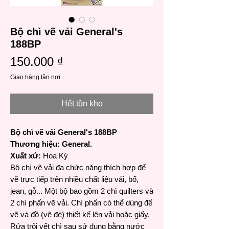
Bộ chì vẽ vải General's
188BP
Giá
150.000 ₫
Giao hàng tận nơi
Hết tồn kho
Bộ chì vẽ vải General's 188BP
Thương hiệu: General.
Xuất xứ:
Hoa Kỳ
Bộ chì vẽ vải đa chức năng thích hợp để
vẽ trực tiếp trên nhiều chất liệu vải, bố,
jean, gỗ... Một bộ bao gồm 2 chì quilters và
2 chì phấn vẽ vải. Chì phấn có thể dùng để
vẽ và đồ (vẽ đè) thiết kế lên vải hoặc giấy.
Rửa trôi vết chì sau sử dụng bằng nước