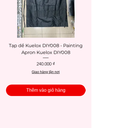
Tạp dề Kuelox DIY008 - Painting
Tạp dề Kuelox DI
Apron Kuelox DIY008
Giá
240.000 ₫
Giao hàng tận nơi
Thêm vào giỏ hàng