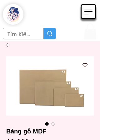
Họa phẩm 62
Since 1998
Bảng gỗ MDF