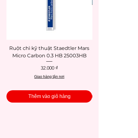
Ruột chì kỹ thuật Staedtler Mars
Micro Carbon 0.3 HB 25003HB
Giá
32.000 ₫
Giao hàng tận nơi
Thêm vào giỏ hàng