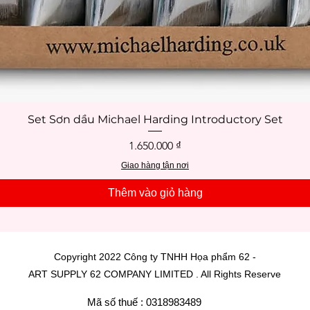
Set Sơn dầu Michael Harding Introductory Set
Xem nhanh
Giá
1.650.000 ₫
Giao hàng tận nơi
Thêm vào giỏ hàng
Copyright 2022 Công ty TNHH Họa phẩm 62 -
ART SUPPLY 62 COMPANY LIMITED . All Rights Reserve
Mã số thuế : 0318983489