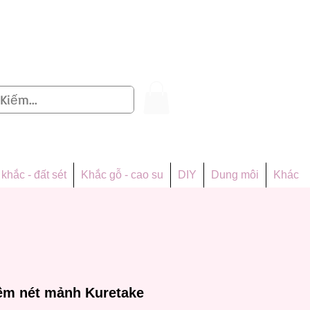
Đăng nhập
khắc - đất sét
Khắc gỗ - cao su
DIY
Dung môi
Khác
ềm nét mảnh Kuretake