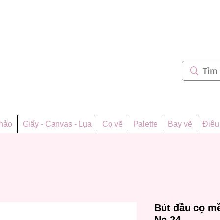
m 62
thảo
Giấy - Canvas - Lụa
Cọ vẽ
Palette
Bay vẽ
Điêu 
Bút đầu cọ m
No.24