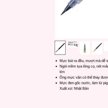
Mực bút ra đều, mượt mà dễ 
Ngòi mềm tựa lông cọ, nét mả
lớn
Ống mực vặn có thể thay đượ
Mực đen gốc nước, làm từ pi
Xuất xứ: Nhật Bản