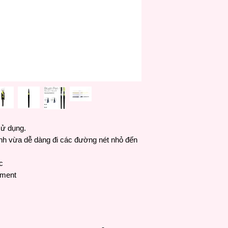
sử dụng.
nh vừa dễ dàng đi các đường nét nhỏ đến
c
gment