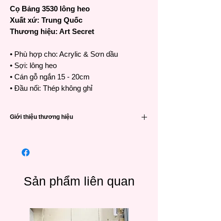
Cọ Bảng 3530 lông heo
Xuất xứ: Trung Quốc
Thương hiệu: Art Secret
• Phù hợp cho: Acrylic & Sơn dầu
• Sợi: lông heo
• Cán gỗ ngắn 15 - 20cm
• Đầu nối: Thép không ghỉ
Giới thiệu thương hiệu
Cọ Art Secret chất lượng cao
•Thương hiệu Art Secret nổi tiếng đã được
ưa chuộng và tin dùng bởi các họa sĩ khắp
nơi trên thế giới từ Hàn Quốc, Nhật Bản,
Châu Âu và các quốc gia Đông Nam Á
Sản phẩm liên quan
•Cọ Art Secret được gia công tại Trung quốc
bởi công ty SAMINA FORAM (SHENZHEN)
thành lập tại Hàn Quốc vào năm 1976 và
dời qua Shenzen, Trung Quốc vào năm