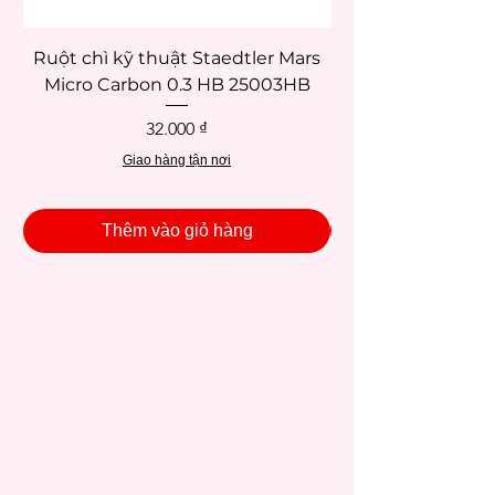
Ruột chì kỹ thuật Staedtler Mars
Micro Carbon 0.3 HB 25003HB
Giá
32.000 ₫
Giao hàng tận nơi
Thêm vào giỏ hàng