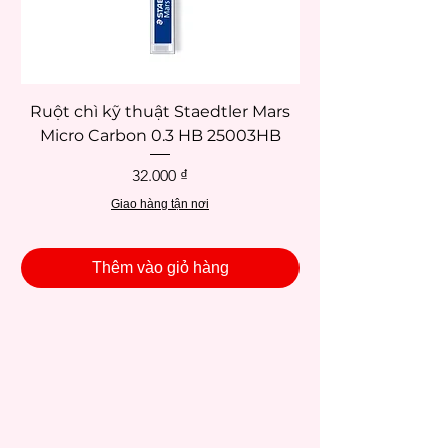
lượng cao phù hợp với nhiều chất liệu và
phong cách vẽ hiện đại để phụ vụ tất các
nhu cầu họa sĩ.
Ruột chì kỹ thuật Staedtler Mars
Micro Carbon 0.3 HB 25003HB
Giá
32.000 ₫
Giao hàng tận nơi
Thêm vào giỏ hàng