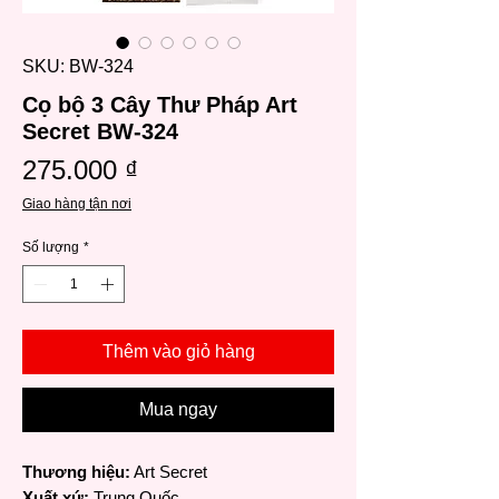
SKU: BW-324
Cọ bộ 3 Cây Thư Pháp Art
Secret BW-324
Giá
275.000 ₫
Giao hàng tận nơi
Số lượng
*
Thêm vào giỏ hàng
Mua ngay
Thương hiệu:
Art Secret
Xuất xứ:
Trung Quốc