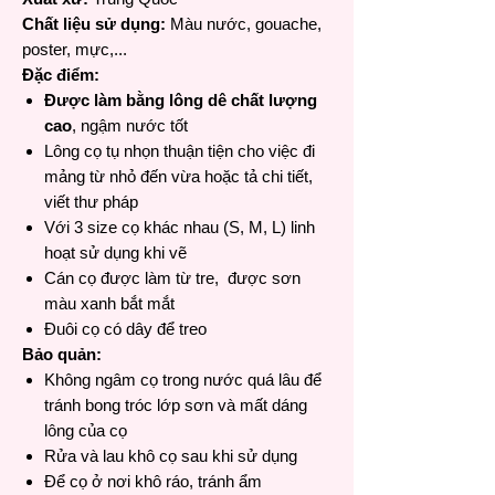
Chất liệu sử dụng:
Màu nước, gouache,
poster, mực,...
Đặc điểm:
Được làm bằng lông dê chất lượng
cao
, ngậm nước tốt
Lông cọ tụ nhọn thuận tiện cho việc đi
mảng từ nhỏ đến vừa hoặc tả chi tiết,
viết thư pháp
Với 3 size cọ khác nhau (S, M, L) linh
hoạt sử dụng khi vẽ
Cán cọ được làm từ tre, được sơn
màu xanh bắt mắt
Đuôi cọ có dây để treo
Bảo quản:
Không ngâm cọ trong nước quá lâu để
tránh bong tróc lớp sơn và mất dáng
lông của cọ
Rửa và lau khô cọ sau khi sử dụng
Để cọ ở nơi khô ráo, tránh ẩm