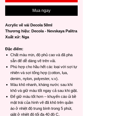
Mua ngay
Acrylic vẽ vải Decola 50ml
Thương hiệu: Decola - Nevskaya Palitra
Xuất xứ: Nga
Đặc điểm:
Chất màu mịn, độ phủ cao và đã pha
sẵn để dễ dàng vẽ trên vải.
Phù hợp cho hầu hết các loại với sợi tự
nhiên và sợi tổng hợp (cotton, lụa,
denim, nylon, polyester, v.v).
Màu khô nhanh, kháng nước sau khi
khô và giữ màu tốt ngay cả sau khi giặt.
Để giữ màu tốt hơn – khuyến cáo ủi bề
mặt trái của hình vẽ đã khô trên quần
áo ở nhiệt độ trung bình trong 5 phút,
giặt ở nhiệt độ tối đa 40 độ C.