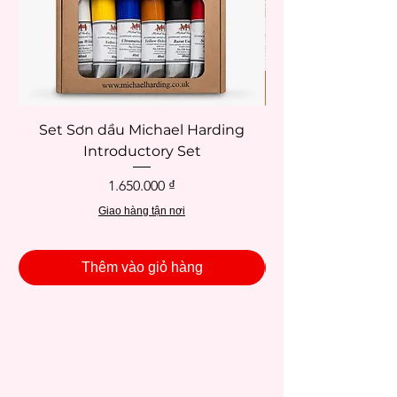
Set Sơn dầu Michael Harding
Introductory Set
Potentate 12x12c
Giá
1.650.000 ₫
Giao hàng tận nơi
Thêm vào giỏ hàng