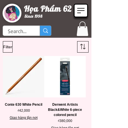
Họa Phẩm 62
Since 1998
Filter
Conte 630 White Pencil
Derwent Artists
Black&White 6-piece
Price
₫42,000
colored pencil
Giao hàng tận nơi
Price
₫380,000