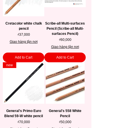
Cretacolor white chalk
Scribe-all Multi-surfaces
pencil
Pencil (Scribe-all Multi-
surfaces Pencil)
Price
₫37,000
Price
₫60,000
Giao hàng tận nơi
Giao hàng tận nơi
Add to Cart
Add to Cart
new
General's Primo Euro
General's 558 White
Blend 59-W white pencil
Pencil
Price
Price
₫70,000
₫50,000