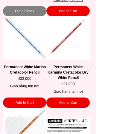
Giao hàng tận nơi
Out of Stock
Add to Cart
Permanent White Marino
Permanent White
Cretacolor Pencil
Karmina Cretacolor Dry
White Pencil
Price
₫33,000
Price
₫27,000
Giao hàng tận nơi
Giao hàng tận nơi
Add to Cart
Add to Cart