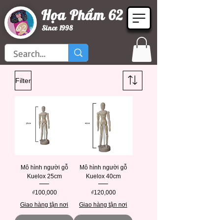
Họa Phẩm 62
Since 1998
Filter
Mô hình người gỗ
Mô hình người gỗ
Kuelox 25cm
Kuelox 40cm
Price
Price
₫100,000
₫120,000
Giao hàng tận nơi
Giao hàng tận nơi