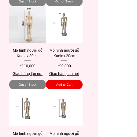
Out of Stock
Out of Stock
Mô hình người gỗ
Mô hình người gỗ
Kuelox 30cm
Kuelox 20cm
Price
Price
₫110,000
₫90,000
Giao hàng tận nơi
Giao hàng tận nơi
Out of Stock
Add to Cart
Mô hình người gỗ
Mô hình người gỗ