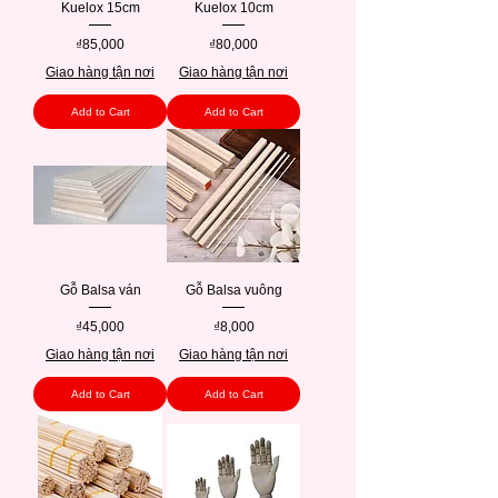
Kuelox 15cm
Kuelox 10cm
Price
Price
₫85,000
₫80,000
Giao hàng tận nơi
Giao hàng tận nơi
Add to Cart
Add to Cart
Gỗ Balsa ván
Gỗ Balsa vuông
Price
Price
₫45,000
₫8,000
Giao hàng tận nơi
Giao hàng tận nơi
Add to Cart
Add to Cart