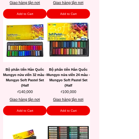
Giao hàng tận nơi
Giao hàng tận nơi
Add to Cart
Add to Cart
Bộ phấn tiên Hàn Quốc
Bộ phấn tiên Hàn Quốc
Mungyo nửa viên 32 màu -
Mungyo nửa viên 24 màu -
Mungyo Soft Pastel Set
Mungyo Soft Pastel Set
(Half
(Half
Price
Price
₫140,000
₫100,000
Giao hàng tận nơi
Giao hàng tận nơi
Add to Cart
Add to Cart