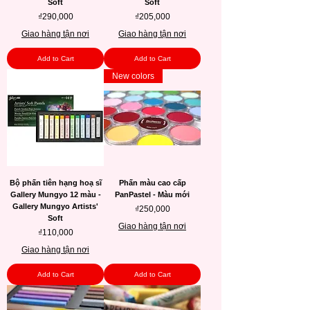
Soft
Soft
Price
Price
₫290,000
₫205,000
Giao hàng tận nơi
Giao hàng tận nơi
Add to Cart
Add to Cart
New colors
Bộ phấn tiên hạng hoạ sĩ
Phấn màu cao cấp
Gallery Mungyo 12 màu -
PanPastel - Màu mới
Gallery Mungyo Artists'
Price
₫250,000
Soft
Giao hàng tận nơi
Price
₫110,000
Giao hàng tận nơi
Add to Cart
Add to Cart