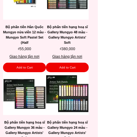
Bộ phấn tiên Hàn Quốc
Bộ phấn tiên hạng hoạ sĩ
Mungyo nửa viên 12 màu -
Gallery Mungyo 48 màu -
Mungyo Soft Pastel Set
Gallery Mungyo Artists'
(Half
Soft
Price
Price
₫55,000
₫380,000
Giao hàng tận nơi
Giao hàng tận nơi
Add to Cart
Add to Cart
Bộ phấn tiên hạng hoạ sĩ
Bộ phấn tiên hạng hoạ sĩ
Gallery Mungyo 36 màu -
Gallery Mungyo 24 màu -
Gallery Mungyo Artists'
Gallery Mungyo Artists'