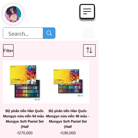
Họa Phẩm 62
Since 1998
Filter
Bộ phấn tiên Hàn Quốc
Bộ phấn tiên Hàn Quốc
Mungyo nửa viên 64 màu -
Mungyo nửa viên 48 màu -
Mungyo Soft Pastel Set
Mungyo Soft Pastel Set
(Half
(Half
Price
Price
₫270,000
₫190,000