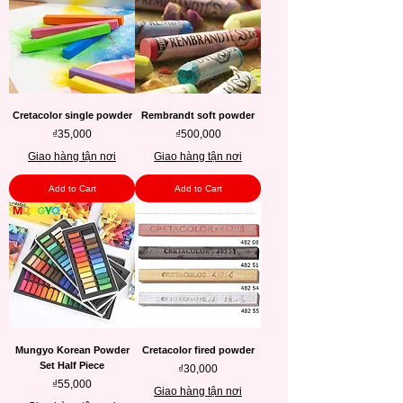
Cretacolor single powder
Rembrandt soft powder
Price
Price
₫35,000
₫500,000
Giao hàng tận nơi
Giao hàng tận nơi
Add to Cart
Add to Cart
Mungyo Korean Powder
Cretacolor fired powder
Set Half Piece
Price
₫30,000
Price
₫55,000
Giao hàng tận nơi