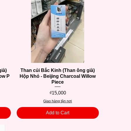
ià)
Than củi Bắc Kinh (Than ông già)
Quick View
low P
Hộp Nhỏ - Beijing Charcoal Willow
Piece
Price
₫15,000
Giao hàng tận nơi
Add to Cart