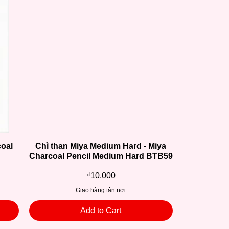
coal
Chì than Miya Medium Hard - Miya
Quick View
Charcoal Pencil Medium Hard BTB59
Price
₫10,000
Giao hàng tận nơi
Add to Cart