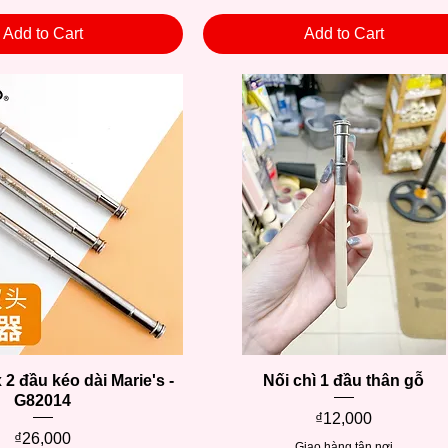
Add to Cart
Add to Cart
 2 đầu kéo dài Marie's -
Quick View
Nối chì 1 đầu thân gỗ
Quick View
G82014
Price
₫12,000
Price
₫26,000
Giao hàng tận nơi