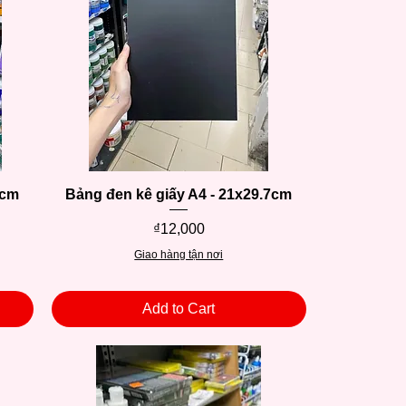
2cm
Bảng đen kê giấy A4 - 21x29.7cm
Quick View
Price
₫12,000
Giao hàng tận nơi
Add to Cart