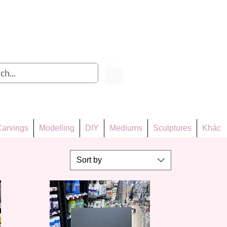
Log In
arvings
Modelling
DIY
Mediums
Sculptures
Khác
Sort by