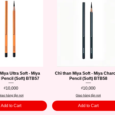
Miya Ultra Soft - Miya
Quick View
Chì than Miya Soft - Miya Char
Quick View
 Pencil (Soft) BTB57
Pencil (Soft) BTB58
Price
Price
₫10,000
₫10,000
iao hàng tận nơi
Giao hàng tận nơi
Add to Cart
Add to Cart