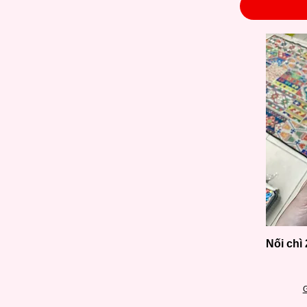
Nối chì
G