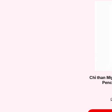
Chì than Mi
Penc
G