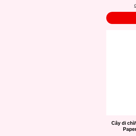
G
Cây di chì
Paper