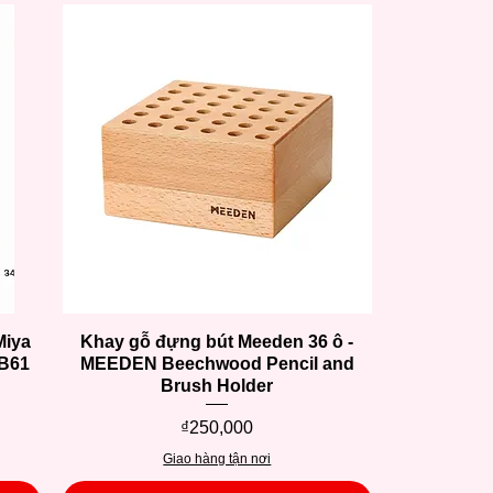
Miya
Khay gỗ đựng bút Meeden 36 ô -
Quick View
TB61
MEEDEN Beechwood Pencil and
Brush Holder
Price
₫250,000
Giao hàng tận nơi