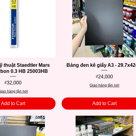
ỹ thuật Staedtler Mars
Quick View
Bảng đen kê giấy A3 - 29.7x4
Quick View
rbon 0.3 HB 25003HB
Price
₫24,000
Price
₫32,000
Giao hàng tận nơi
iao hàng tận nơi
Add to Cart
Add to Cart