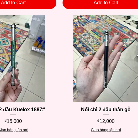
Add to Cart
Add to Cart
 2 đầu Kuelox 1887#
Quick View
Nối chì 2 đầu thân gỗ
Quick View
Price
Price
₫15,000
₫12,000
iao hàng tận nơi
Giao hàng tận nơi