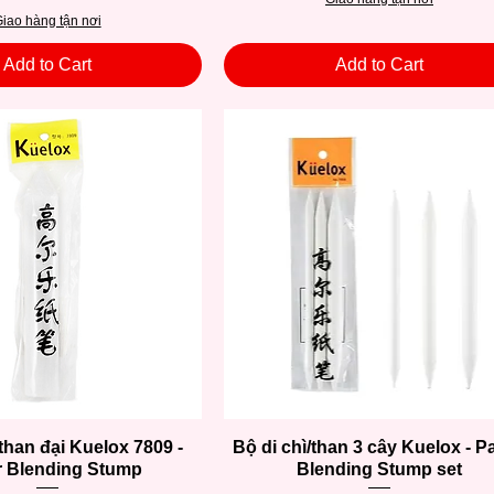
iao hàng tận nơi
Add to Cart
Add to Cart
/than đại Kuelox 7809 -
Quick View
Bộ di chì/than 3 cây Kuelox - P
Quick View
 Blending Stump
Blending Stump set