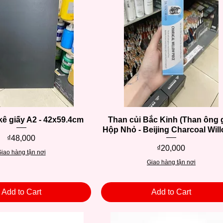
ê giấy A2 - 42x59.4cm
Quick View
Than củi Bắc Kinh (Than ông g
Quick View
Hộp Nhỏ - Beijing Charcoal Wil
Price
₫48,000
Price
₫20,000
iao hàng tận nơi
Giao hàng tận nơi
Add to Cart
Add to Cart