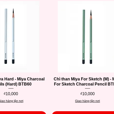
ya Hard - Miya Charcoal
Quick View
Chì than Miya For Sketch (M) - 
Quick View
ils (Hard) BTB60
For Sketch Charcoal Pencil B
Price
Price
₫10,000
₫10,000
iao hàng tận nơi
Giao hàng tận nơi