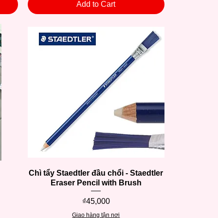
Add to Cart
Chì tẩy Staedtler đầu chổi - Staedtler
Quick View
Eraser Pencil with Brush
Price
₫45,000
Giao hàng tận nơi