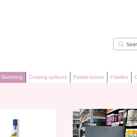
ẩm 62
Sketching
Drawing surfaces
Palette knives
Palettes
C