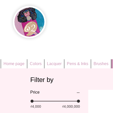
Họa Ph
Since 1998
Home page
Colors
Lacquer
Pens & Inks
Brushes
Filter by
Price
₫4,000
₫4,000,000