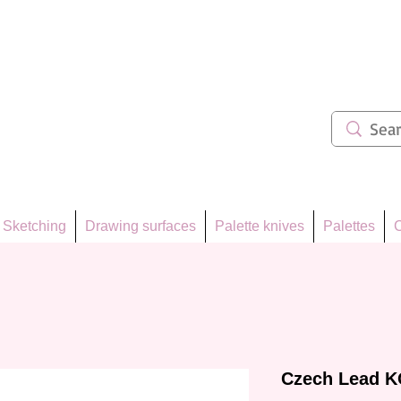
ẩm 62
Sketching
Drawing surfaces
Palette knives
Palettes
C
Czech Lead 