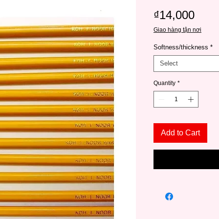
Pric
₫14,000
Giao hàng tận nơi
Softness/thickness
*
Select
Quantity
*
Add to Cart