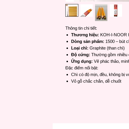
Thông tin chi tiết:
Thương hiệu:
KOH-I-NOOR Ha
Dòng sản phẩm:
1500 – bút c
Loại chì:
Graphite (than chì)
Độ cứng:
Thường gồm nhiều c
Ứng dụng:
Vẽ phác thảo,
min
Đặc điểm nổi bật:
Chì có độ mịn, đều, không bị v
Vỏ gỗ chắc chắn, dễ chuốt