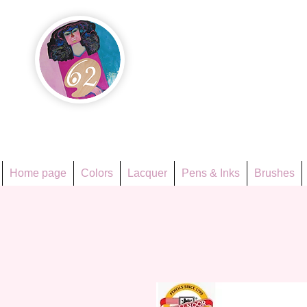
Họa Ph
Since 1998
Home page
Colors
Lacquer
Pens & Inks
Brushes