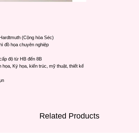
rdtmuth (Cộng hòa Séc)
hì đồ họa chuyên nghiệp
ấp độ từ HB đến 8B
h họa,
Ký họa,
kiến trúc, mỹ thuật, thiết kế
ụn
Related Products