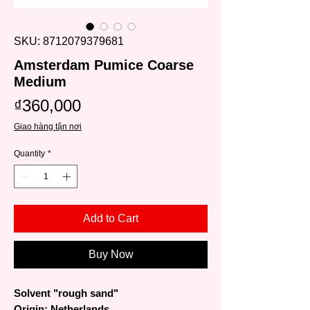
SKU: 8712079379681
Amsterdam Pumice Coarse
Medium
Price
₫360,000
Giao hàng tận nơi
Quantity
*
Add to Cart
Buy Now
Solvent "rough sand"
Origin: Netherlands