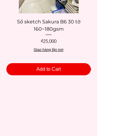
kính)
Strathmore (sketchbooks, giấy vẽ)
Van Gogh (sơn dầu, acrylic, phấn/màu
Sổ sketch Sakura B6 30 tờ
Sổ sketch Sakura 
pastel, màu nước)
160~180gsm
Price
₫25,000
Giao hàng tận nơi
Add to Cart