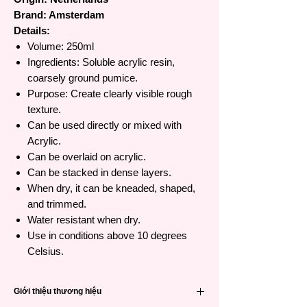
Brand: Amsterdam
Details:
Volume: 250ml
Ingredients: Soluble acrylic resin,
coarsely ground pumice.
Purpose: Create clearly visible rough
texture.
Can be used directly or mixed with
Acrylic.
Can be overlaid on acrylic.
Can be stacked in dense layers.
When dry, it can be kneaded, shaped,
and trimmed.
Water resistant when dry.
Use in conditions above 10 degrees
Celsius.
Giới thiệu thương hiệu