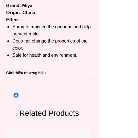
Brand: Miya
Origin: China
Effect:
Spray to moisten the gouache and help
prevent mold.
Does not change the properties of the
color.
Safe for health and environment.
Giới thiệu thương hiệu
Hangzhou MIYA Stationery Co. thành lập
vào năm 2011, có trụ sở tại tỉnh Chiết
Giang, Trung Quốc. Công ty chuyên sản
xuất và kinh doanh các sản phẩm dụng cụ
mỹ thuật như màu vẽ, giấy vẽ, bút chì, tẩy ,
Related Products
…, v.v.
MIYA sở hữu nguồn nguyên liệu và dây
chuyền sản xuất riêng tại tỉnh Sơn Đông,
Trung Quốc. Nhà máy có diện tích sàn